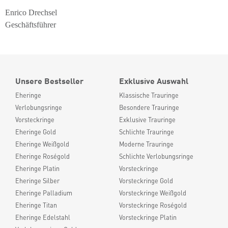
Enrico Drechsel
Geschäftsführer
Unsere Bestseller
Exklusive Auswahl
Eheringe
Klassische Trauringe
Verlobungsringe
Besondere Trauringe
Vorsteckringe
Exklusive Trauringe
Eheringe Gold
Schlichte Trauringe
Eheringe Weißgold
Moderne Trauringe
Eheringe Roségold
Schlichte Verlobungsringe
Eheringe Platin
Vorsteckringe
Eheringe Silber
Vorsteckringe Gold
Eheringe Palladium
Vorsteckringe Weißgold
Eheringe Titan
Vorsteckringe Roségold
Eheringe Edelstahl
Vorsteckringe Platin