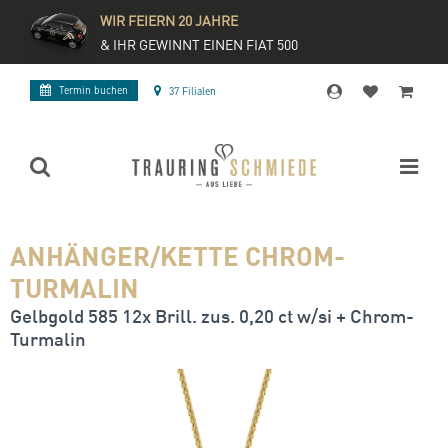
WIR FEIERN 20 JAHRE
& IHR GEWINNT EINEN FIAT 500
Termin buchen
37 Filialen
ANHÄNGER/KETTE CHROM-
TURMALIN
Gelbgold 585 12x Brill. zus. 0,20 ct w/si + Chrom-
Turmalin