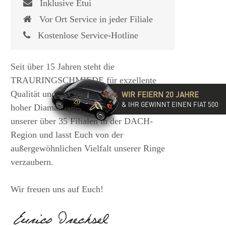
Inklusive Etui
Vor Ort Service in jeder Filiale
Kostenlose Service-Hotline
Seit über 15 Jahren steht die
TRAURINGSCHMIEDE für exzellente
Qualität und hochwertige Beratung mit
WIR FEIERN 20 JAHRE
& IHR GEWINNT EINEN FIAT 500
hoher Diamantkompetenz. Besucht eine
unserer über 35 Filialen in der DACH-
Region und lasst Euch von der
außergewöhnlichen Vielfalt unserer Ringe
verzaubern.
Wir freuen uns auf Euch!