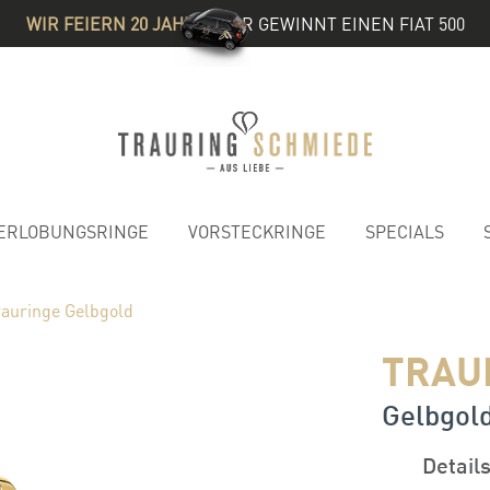
WIR FEIERN 20 JAHRE
& IHR GEWINNT EINEN FIAT 500
ERLOBUNGSRINGE
VORSTECKRINGE
SPECIALS
rauringe Gelbgold
TRAU
Gelbgold
Detail