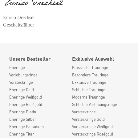
Enrico Drechsel
Geschäftsführer
Unsere Bestseller
Exklusive Auswahl
Eheringe
Klassische Trauringe
Verlobungsringe
Besondere Trauringe
Vorsteckringe
Exklusive Trauringe
Eheringe Gold
Schlichte Trauringe
Eheringe Weißgold
Moderne Trauringe
Eheringe Roségold
Schlichte Verlobungsringe
Eheringe Platin
Vorsteckringe
Eheringe Silber
Vorsteckringe Gold
Eheringe Palladium
Vorsteckringe Weißgold
Eheringe Titan
Vorsteckringe Roségold