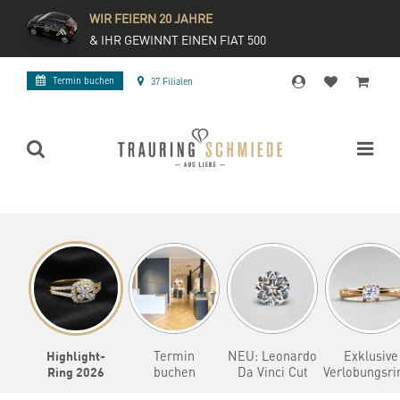
WIR FEIERN 20 JAHRE
& IHR GEWINNT EINEN FIAT 500
Termin buchen
37 Filialen
Highlight-
Termin
NEU: Leonardo
Exklusive
Ring 2026
buchen
Da Vinci Cut
Verlobungsri