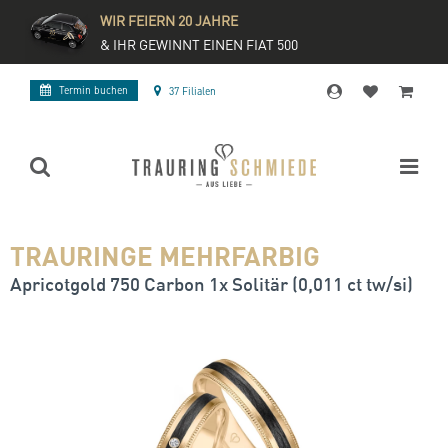
WIR FEIERN 20 JAHRE
& IHR GEWINNT EINEN FIAT 500
Termin buchen
37 Filialen
TRAURINGE MEHRFARBIG
Apricotgold 750 Carbon 1x Solitär (0,011 ct tw/si)