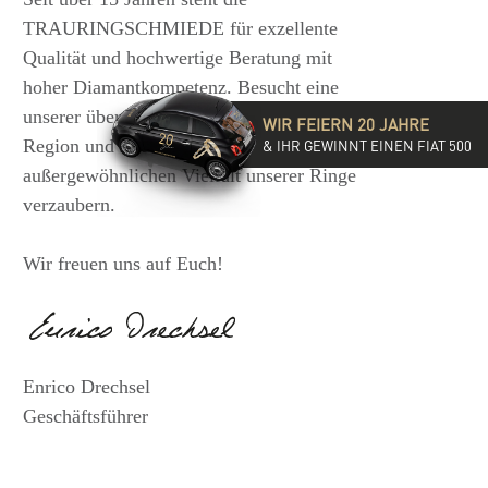
TRAURINGSCHMIEDE für exzellente
Qualität und hochwertige Beratung mit
hoher Diamantkompetenz. Besucht eine
unserer über 35 Filialen in der DACH-
WIR FEIERN 20 JAHRE
Region und lasst Euch von der
& IHR GEWINNT EINEN FIAT 500
außergewöhnlichen Vielfalt unserer Ringe
verzaubern.
Wir freuen uns auf Euch!
Enrico Drechsel
Geschäftsführer