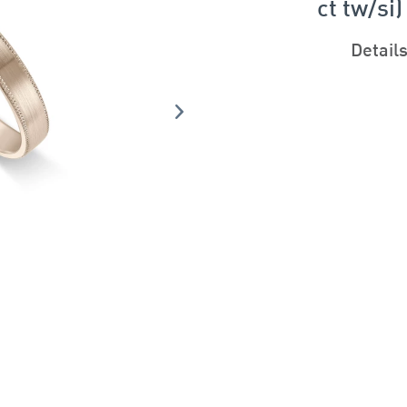
ct tw/si)
Detail