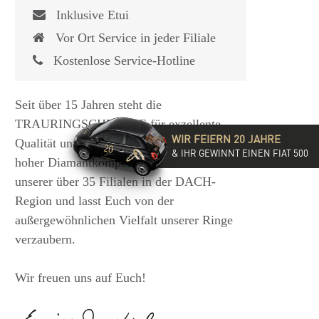
Inklusive Etui
Vor Ort Service in jeder Filiale
Kostenlose Service-Hotline
Seit über 15 Jahren steht die
TRAURINGSCHMIEDE für exzellente
WIR FEIERN 20 JAHRE
Qualität und hochwertige Beratung mit
& IHR GEWINNT EINEN FIAT 500
hoher Diamantkompetenz. Besucht eine
unserer über 35 Filialen in der DACH-
Region und lasst Euch von der
außergewöhnlichen Vielfalt unserer Ringe
verzaubern.
Wir freuen uns auf Euch!