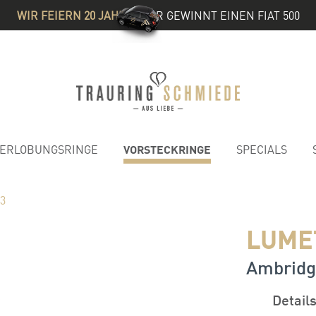
WIR FEIERN 20 JAHRE
& IHR GEWINNT EINEN FIAT 500
VORSTECKRINGE
ERLOBUNGSRINGE
SPECIALS
03
LUMET
Ambridg
Detail