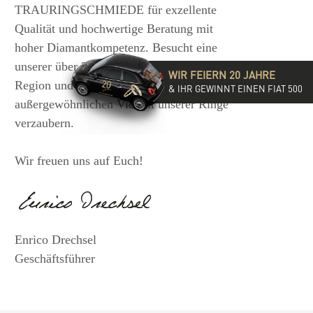
TRAURINGSCHMIEDE für exzellente
Qualität und hochwertige Beratung mit
hoher Diamantkompetenz. Besucht eine
unserer über 35 Filialen in der DACH-
WIR FEIERN 20 JAHRE
Region und lasst Euch von der
& IHR GEWINNT EINEN FIAT 500
außergewöhnlichen Vielfalt unserer Ringe
verzaubern.
Wir freuen uns auf Euch!
Enrico Drechsel
Geschäftsführer