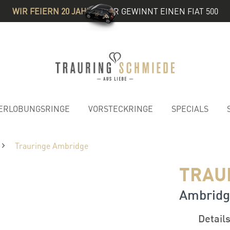
WIR FEIERN 20 JAHRE
& IHR GEWINNT EINEN FIAT 500
ERLOBUNGSRINGE
VORSTECKRINGE
SPECIALS
Trauringe Ambridge
TRAU
Ambridge
Detail