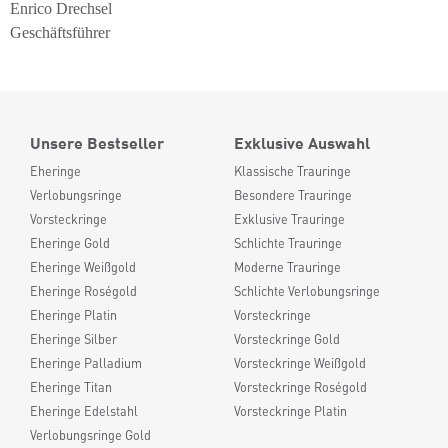
Enrico Drechsel
Geschäftsführer
Unsere Bestseller
Exklusive Auswahl
Eheringe
Klassische Trauringe
Verlobungsringe
Besondere Trauringe
Vorsteckringe
Exklusive Trauringe
Eheringe Gold
Schlichte Trauringe
Eheringe Weißgold
Moderne Trauringe
Eheringe Roségold
Schlichte Verlobungsringe
Eheringe Platin
Vorsteckringe
Eheringe Silber
Vorsteckringe Gold
Eheringe Palladium
Vorsteckringe Weißgold
Eheringe Titan
Vorsteckringe Roségold
Eheringe Edelstahl
Vorsteckringe Platin
Verlobungsringe Gold