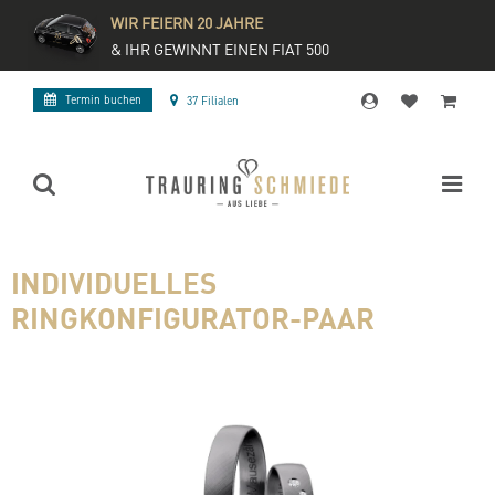
WIR FEIERN 20 JAHRE
& IHR GEWINNT EINEN FIAT 500
Termin buchen
37 Filialen
INDIVIDUELLES
RINGKONFIGURATOR-PAAR