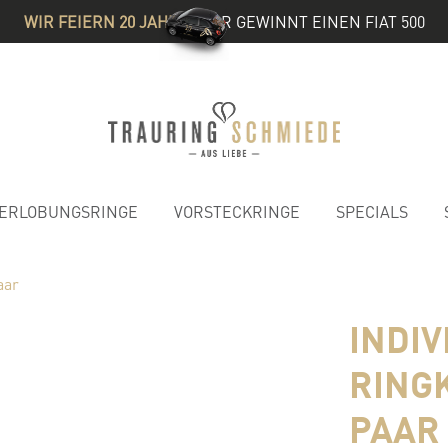
WIR FEIERN 20 JAHRE
& IHR GEWINNT EINEN FIAT 500
ERLOBUNGSRINGE
VORSTECKRINGE
SPECIALS
aar
INDI
RING
PAAR