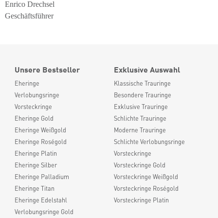
Enrico Drechsel
Geschäftsführer
Unsere Bestseller
Exklusive Auswahl
Eheringe
Klassische Trauringe
Verlobungsringe
Besondere Trauringe
Vorsteckringe
Exklusive Trauringe
Eheringe Gold
Schlichte Trauringe
Eheringe Weißgold
Moderne Trauringe
Eheringe Roségold
Schlichte Verlobungsringe
Eheringe Platin
Vorsteckringe
Eheringe Silber
Vorsteckringe Gold
Eheringe Palladium
Vorsteckringe Weißgold
Eheringe Titan
Vorsteckringe Roségold
Eheringe Edelstahl
Vorsteckringe Platin
Verlobungsringe Gold