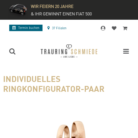
WIR FEIERN 20 JAHRE
& IHR GEWINNT EINEN FIAT 500
Termin buchen
37 Filialen
INDIVIDUELLES
RINGKONFIGURATOR-PAAR