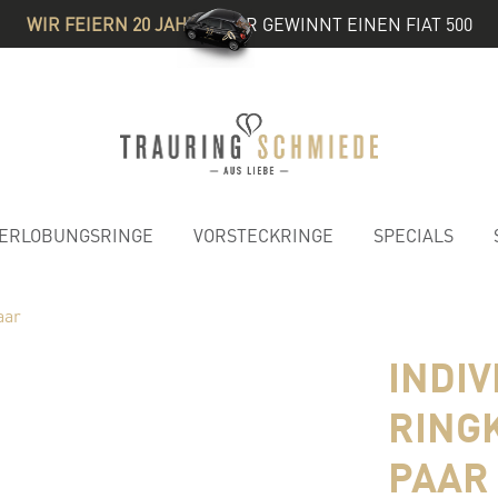
WIR FEIERN 20 JAHRE
& IHR GEWINNT EINEN FIAT 500
ERLOBUNGSRINGE
VORSTECKRINGE
SPECIALS
aar
INDI
RING
PAAR