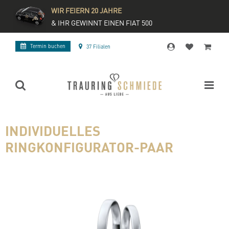
WIR FEIERN 20 JAHRE
& IHR GEWINNT EINEN FIAT 500
Termin buchen
37 Filialen
INDIVIDUELLES
RINGKONFIGURATOR-PAAR