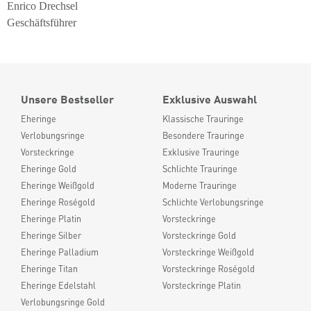
Enrico Drechsel
Geschäftsführer
Unsere Bestseller
Exklusive Auswahl
Eheringe
Klassische Trauringe
Verlobungsringe
Besondere Trauringe
Vorsteckringe
Exklusive Trauringe
Eheringe Gold
Schlichte Trauringe
Eheringe Weißgold
Moderne Trauringe
Eheringe Roségold
Schlichte Verlobungsringe
Eheringe Platin
Vorsteckringe
Eheringe Silber
Vorsteckringe Gold
Eheringe Palladium
Vorsteckringe Weißgold
Eheringe Titan
Vorsteckringe Roségold
Eheringe Edelstahl
Vorsteckringe Platin
Verlobungsringe Gold