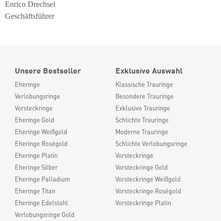
Enrico Drechsel
Geschäftsführer
Unsere Bestseller
Exklusive Auswahl
Eheringe
Klassische Trauringe
Verlobungsringe
Besondere Trauringe
Vorsteckringe
Exklusive Trauringe
Eheringe Gold
Schlichte Trauringe
Eheringe Weißgold
Moderne Trauringe
Eheringe Roségold
Schlichte Verlobungsringe
Eheringe Platin
Vorsteckringe
Eheringe Silber
Vorsteckringe Gold
Eheringe Palladium
Vorsteckringe Weißgold
Eheringe Titan
Vorsteckringe Roségold
Eheringe Edelstahl
Vorsteckringe Platin
Verlobungsringe Gold