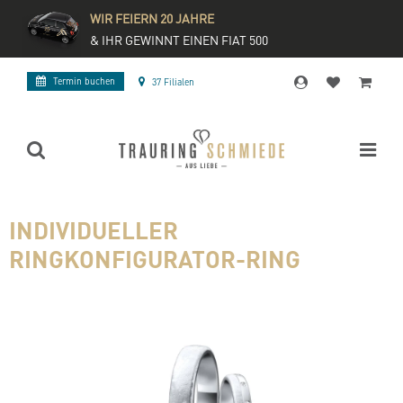
WIR FEIERN 20 JAHRE
& IHR GEWINNT EINEN FIAT 500
Termin buchen
37 Filialen
INDIVIDUELLER
RINGKONFIGURATOR-RING