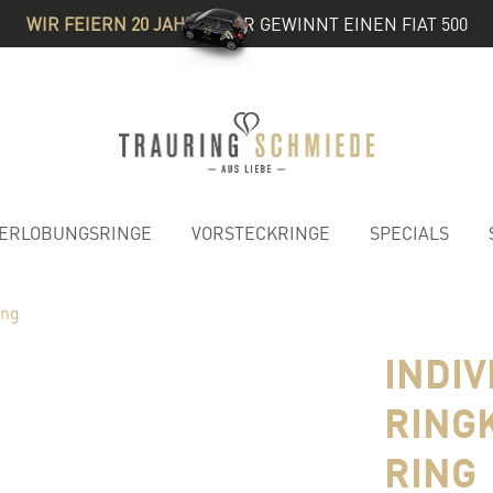
WIR FEIERN 20 JAHRE
& IHR GEWINNT EINEN FIAT 500
ERLOBUNGSRINGE
VORSTECKRINGE
SPECIALS
ing
INDI
RING
RING