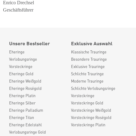
Enrico Drechsel
Geschäftsführer
Unsere Bestseller
Exklusive Auswahl
Eheringe
Klassische Trauringe
Verlobungsringe
Besondere Trauringe
Vorsteckringe
Exklusive Trauringe
Eheringe Gold
Schlichte Trauringe
Eheringe Weißgold
Moderne Trauringe
Eheringe Roségold
Schlichte Verlobungsringe
Eheringe Platin
Vorsteckringe
Eheringe Silber
Vorsteckringe Gold
Eheringe Palladium
Vorsteckringe Weißgold
Eheringe Titan
Vorsteckringe Roségold
Eheringe Edelstahl
Vorsteckringe Platin
Verlobungsringe Gold