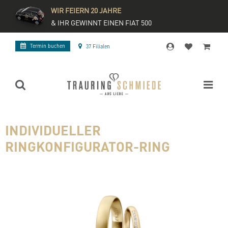
WIR FEIERN 20 JAHRE
& IHR GEWINNT EINEN FIAT 500
Termin buchen
37 Filialen
INDIVIDUELLER
RINGKONFIGURATOR-RING