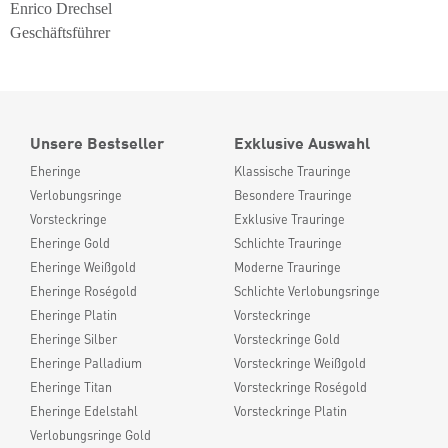
Enrico Drechsel
Geschäftsführer
Unsere Bestseller
Exklusive Auswahl
Eheringe
Klassische Trauringe
Verlobungsringe
Besondere Trauringe
Vorsteckringe
Exklusive Trauringe
Eheringe Gold
Schlichte Trauringe
Eheringe Weißgold
Moderne Trauringe
Eheringe Roségold
Schlichte Verlobungsringe
Eheringe Platin
Vorsteckringe
Eheringe Silber
Vorsteckringe Gold
Eheringe Palladium
Vorsteckringe Weißgold
Eheringe Titan
Vorsteckringe Roségold
Eheringe Edelstahl
Vorsteckringe Platin
Verlobungsringe Gold