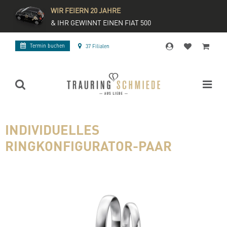
WIR FEIERN 20 JAHRE
& IHR GEWINNT EINEN FIAT 500
Termin buchen
37 Filialen
INDIVIDUELLES
RINGKONFIGURATOR-PAAR