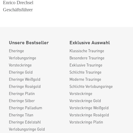
Enrico Drechsel
Geschäftsführer
Unsere Bestseller
Exklusive Auswahl
Eheringe
Klassische Trauringe
Verlobungsringe
Besondere Trauringe
Vorsteckringe
Exklusive Trauringe
Eheringe Gold
Schlichte Trauringe
Eheringe Weißgold
Moderne Trauringe
Eheringe Roségold
Schlichte Verlobungsringe
Eheringe Platin
Vorsteckringe
Eheringe Silber
Vorsteckringe Gold
Eheringe Palladium
Vorsteckringe Weißgold
Eheringe Titan
Vorsteckringe Roségold
Eheringe Edelstahl
Vorsteckringe Platin
Verlobungsringe Gold