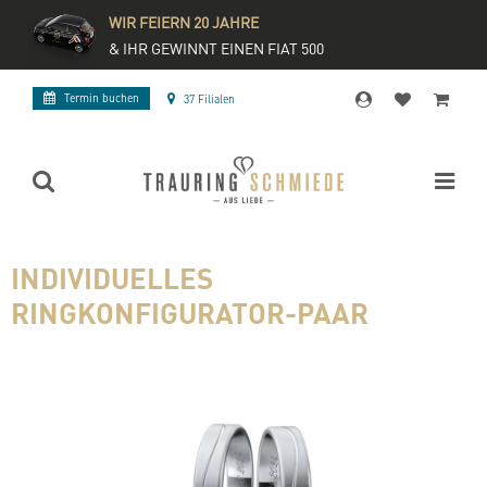
WIR FEIERN 20 JAHRE
& IHR GEWINNT EINEN FIAT 500
Termin buchen
37 Filialen
INDIVIDUELLES
RINGKONFIGURATOR-PAAR