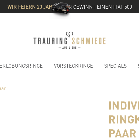
WIR FEIERN 20 JAHRE
& IHR GEWINNT EINEN FIAT 500
ERLOBUNGSRINGE
VORSTECKRINGE
SPECIALS
aar
INDI
RING
PAAR