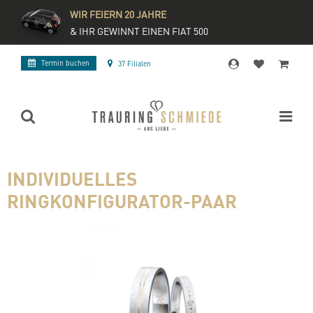
WIR FEIERN 20 JAHRE
& IHR GEWINNT EINEN FIAT 500
Termin buchen
37 Filialen
INDIVIDUELLES
RINGKONFIGURATOR-PAAR