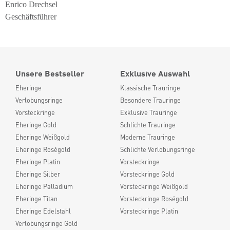
Enrico Drechsel
Geschäftsführer
Unsere Bestseller
Exklusive Auswahl
Eheringe
Klassische Trauringe
Verlobungsringe
Besondere Trauringe
Vorsteckringe
Exklusive Trauringe
Eheringe Gold
Schlichte Trauringe
Eheringe Weißgold
Moderne Trauringe
Eheringe Roségold
Schlichte Verlobungsringe
Eheringe Platin
Vorsteckringe
Eheringe Silber
Vorsteckringe Gold
Eheringe Palladium
Vorsteckringe Weißgold
Eheringe Titan
Vorsteckringe Roségold
Eheringe Edelstahl
Vorsteckringe Platin
Verlobungsringe Gold