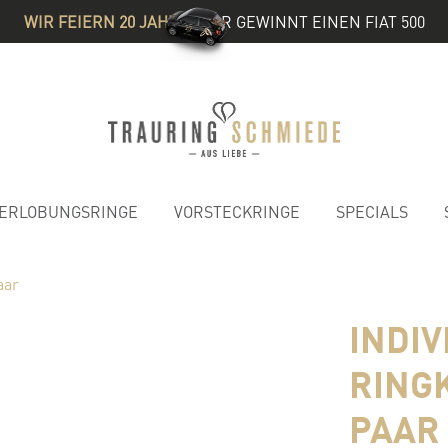
WIR FEIERN 20 JAHRE
& IHR GEWINNT EINEN FIAT 500
ERLOBUNGSRINGE
VORSTECKRINGE
SPECIALS
aar
INDI
RING
PAAR