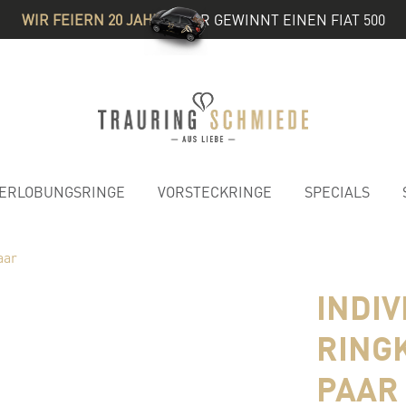
WIR FEIERN 20 JAHRE
& IHR GEWINNT EINEN FIAT 500
ERLOBUNGSRINGE
VORSTECKRINGE
SPECIALS
aar
INDI
RING
PAAR