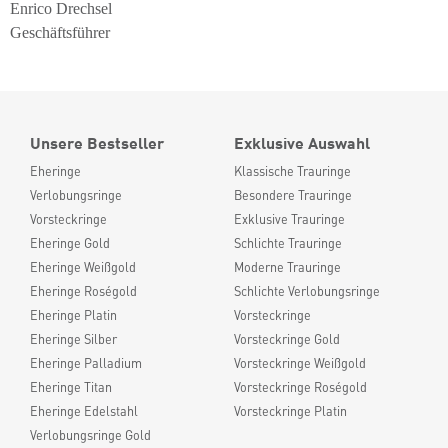
Enrico Drechsel
Geschäftsführer
Unsere Bestseller
Exklusive Auswahl
Eheringe
Klassische Trauringe
Verlobungsringe
Besondere Trauringe
Vorsteckringe
Exklusive Trauringe
Eheringe Gold
Schlichte Trauringe
Eheringe Weißgold
Moderne Trauringe
Eheringe Roségold
Schlichte Verlobungsringe
Eheringe Platin
Vorsteckringe
Eheringe Silber
Vorsteckringe Gold
Eheringe Palladium
Vorsteckringe Weißgold
Eheringe Titan
Vorsteckringe Roségold
Eheringe Edelstahl
Vorsteckringe Platin
Verlobungsringe Gold