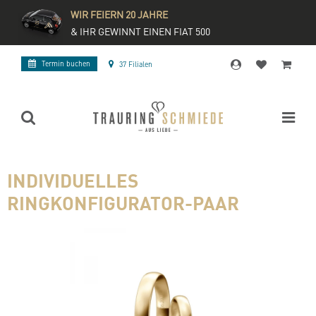
WIR FEIERN 20 JAHRE
& IHR GEWINNT EINEN FIAT 500
Termin buchen
37 Filialen
INDIVIDUELLES
RINGKONFIGURATOR-PAAR