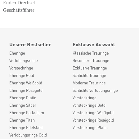
Enrico Drechsel
Geschäftsführer
Unsere Bestseller
Exklusive Auswahl
Eheringe
Klassische Trauringe
Verlobungsringe
Besondere Trauringe
Vorsteckringe
Exklusive Trauringe
Eheringe Gold
Schlichte Trauringe
Eheringe Weißgold
Moderne Trauringe
Eheringe Roségold
Schlichte Verlobungsringe
Eheringe Platin
Vorsteckringe
Eheringe Silber
Vorsteckringe Gold
Eheringe Palladium
Vorsteckringe Weißgold
Eheringe Titan
Vorsteckringe Roségold
Eheringe Edelstahl
Vorsteckringe Platin
Verlobungsringe Gold