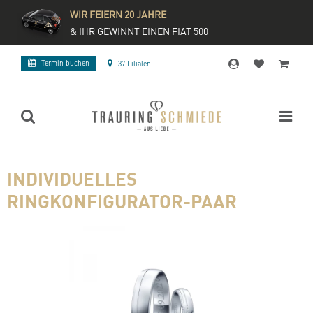
WIR FEIERN 20 JAHRE
& IHR GEWINNT EINEN FIAT 500
Termin buchen
37 Filialen
INDIVIDUELLES
RINGKONFIGURATOR-PAAR