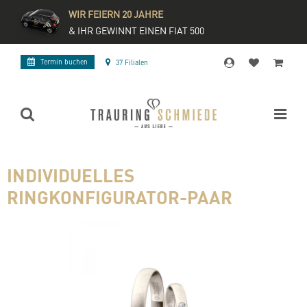
WIR FEIERN 20 JAHRE
& IHR GEWINNT EINEN FIAT 500
Termin buchen
37 Filialen
INDIVIDUELLES
RINGKONFIGURATOR-PAAR