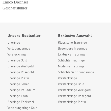
Enrico Drechsel
Geschäftsführer
Unsere Bestseller
Exklusive Auswahl
Eheringe
Klassische Trauringe
Verlobungsringe
Besondere Trauringe
Vorsteckringe
Exklusive Trauringe
Eheringe Gold
Schlichte Trauringe
Eheringe Weißgold
Moderne Trauringe
Eheringe Roségold
Schlichte Verlobungsringe
Eheringe Platin
Vorsteckringe
Eheringe Silber
Vorsteckringe Gold
Eheringe Palladium
Vorsteckringe Weißgold
Eheringe Titan
Vorsteckringe Roségold
Eheringe Edelstahl
Vorsteckringe Platin
Verlobungsringe Gold