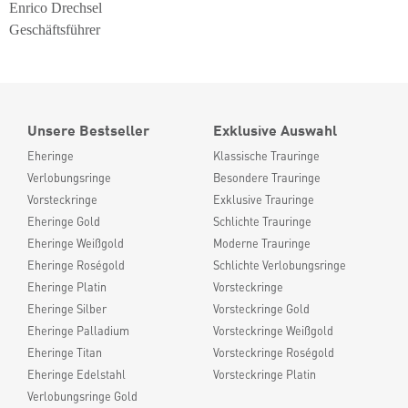
Enrico Drechsel
Geschäftsführer
Unsere Bestseller
Exklusive Auswahl
Eheringe
Klassische Trauringe
Verlobungsringe
Besondere Trauringe
Vorsteckringe
Exklusive Trauringe
Eheringe Gold
Schlichte Trauringe
Eheringe Weißgold
Moderne Trauringe
Eheringe Roségold
Schlichte Verlobungsringe
Eheringe Platin
Vorsteckringe
Eheringe Silber
Vorsteckringe Gold
Eheringe Palladium
Vorsteckringe Weißgold
Eheringe Titan
Vorsteckringe Roségold
Eheringe Edelstahl
Vorsteckringe Platin
Verlobungsringe Gold