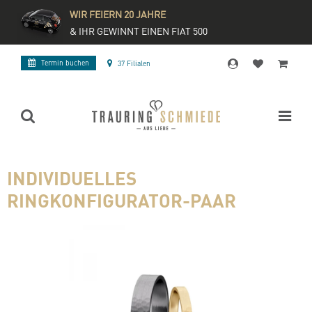
WIR FEIERN 20 JAHRE
& IHR GEWINNT EINEN FIAT 500
Termin buchen
37 Filialen
INDIVIDUELLES
RINGKONFIGURATOR-PAAR