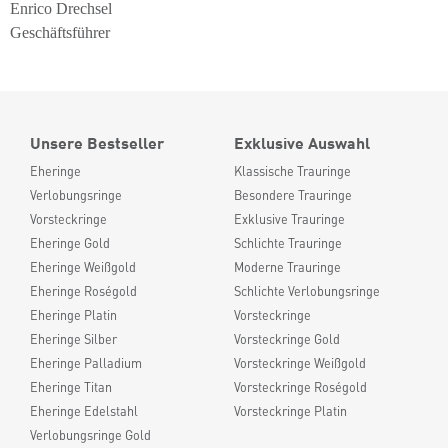
Enrico Drechsel
Geschäftsführer
Unsere Bestseller
Exklusive Auswahl
Eheringe
Klassische Trauringe
Verlobungsringe
Besondere Trauringe
Vorsteckringe
Exklusive Trauringe
Eheringe Gold
Schlichte Trauringe
Eheringe Weißgold
Moderne Trauringe
Eheringe Roségold
Schlichte Verlobungsringe
Eheringe Platin
Vorsteckringe
Eheringe Silber
Vorsteckringe Gold
Eheringe Palladium
Vorsteckringe Weißgold
Eheringe Titan
Vorsteckringe Roségold
Eheringe Edelstahl
Vorsteckringe Platin
Verlobungsringe Gold