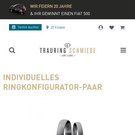
WIR FEIERN 20 JAHRE
& IHR GEWINNT EINEN FIAT 500
Termin buchen
37 Filialen
INDIVIDUELLES
RINGKONFIGURATOR-PAAR