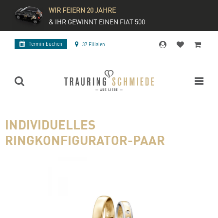
WIR FEIERN 20 JAHRE
& IHR GEWINNT EINEN FIAT 500
Termin buchen
37 Filialen
INDIVIDUELLES
RINGKONFIGURATOR-PAAR