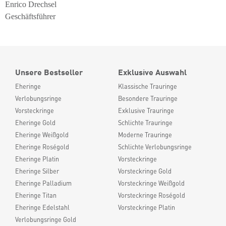
Enrico Drechsel
Geschäftsführer
Unsere Bestseller
Exklusive Auswahl
Eheringe
Klassische Trauringe
Verlobungsringe
Besondere Trauringe
Vorsteckringe
Exklusive Trauringe
Eheringe Gold
Schlichte Trauringe
Eheringe Weißgold
Moderne Trauringe
Eheringe Roségold
Schlichte Verlobungsringe
Eheringe Platin
Vorsteckringe
Eheringe Silber
Vorsteckringe Gold
Eheringe Palladium
Vorsteckringe Weißgold
Eheringe Titan
Vorsteckringe Roségold
Eheringe Edelstahl
Vorsteckringe Platin
Verlobungsringe Gold