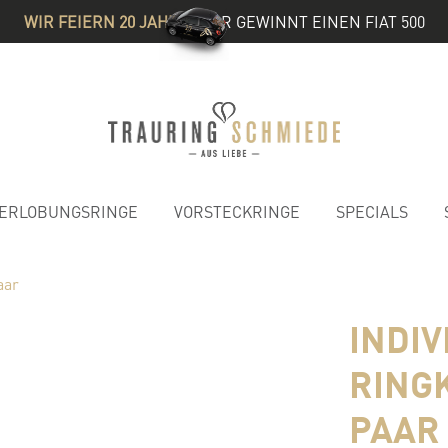
WIR FEIERN 20 JAHRE
& IHR GEWINNT EINEN FIAT 500
ERLOBUNGSRINGE
VORSTECKRINGE
SPECIALS
aar
INDI
RING
PAAR