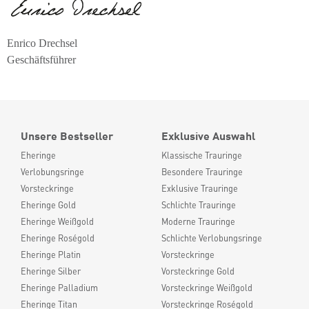
Enrico Drechsel
Geschäftsführer
Unsere Bestseller
Exklusive Auswahl
Eheringe
Klassische Trauringe
Verlobungsringe
Besondere Trauringe
Vorsteckringe
Exklusive Trauringe
Eheringe Gold
Schlichte Trauringe
Eheringe Weißgold
Moderne Trauringe
Eheringe Roségold
Schlichte Verlobungsringe
Eheringe Platin
Vorsteckringe
Eheringe Silber
Vorsteckringe Gold
Eheringe Palladium
Vorsteckringe Weißgold
Eheringe Titan
Vorsteckringe Roségold