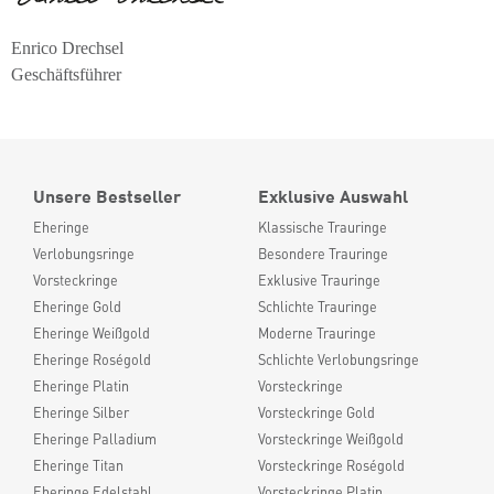
Enrico Drechsel
Geschäftsführer
Unsere Bestseller
Exklusive Auswahl
Eheringe
Klassische Trauringe
Verlobungsringe
Besondere Trauringe
Vorsteckringe
Exklusive Trauringe
Eheringe Gold
Schlichte Trauringe
Eheringe Weißgold
Moderne Trauringe
Eheringe Roségold
Schlichte Verlobungsringe
Eheringe Platin
Vorsteckringe
Eheringe Silber
Vorsteckringe Gold
Eheringe Palladium
Vorsteckringe Weißgold
Eheringe Titan
Vorsteckringe Roségold
Eheringe Edelstahl
Vorsteckringe Platin