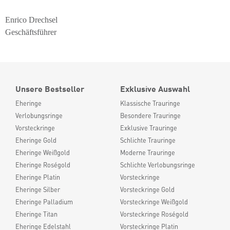
Enrico Drechsel
Geschäftsführer
Unsere Bestseller
Exklusive Auswahl
Eheringe
Klassische Trauringe
Verlobungsringe
Besondere Trauringe
Vorsteckringe
Exklusive Trauringe
Eheringe Gold
Schlichte Trauringe
Eheringe Weißgold
Moderne Trauringe
Eheringe Roségold
Schlichte Verlobungsringe
Eheringe Platin
Vorsteckringe
Eheringe Silber
Vorsteckringe Gold
Eheringe Palladium
Vorsteckringe Weißgold
Eheringe Titan
Vorsteckringe Roségold
Eheringe Edelstahl
Vorsteckringe Platin