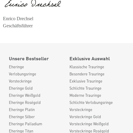
Enrico Drechsel
Geschäftsführer
Unsere Bestseller
Exklusive Auswahl
Eheringe
Klassische Trauringe
Verlobungsringe
Besondere Trauringe
Vorsteckringe
Exklusive Trauringe
Eheringe Gold
Schlichte Trauringe
Eheringe Weißgold
Moderne Trauringe
Eheringe Roségold
Schlichte Verlobungsringe
Eheringe Platin
Vorsteckringe
Eheringe Silber
Vorsteckringe Gold
Eheringe Palladium
Vorsteckringe Weißgold
Eheringe Titan
Vorsteckringe Roségold