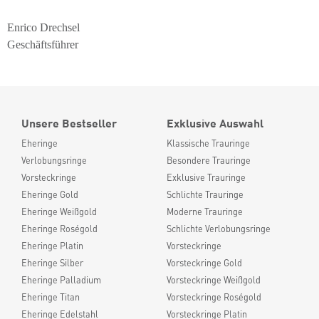
Enrico Drechsel
Geschäftsführer
Unsere Bestseller
Exklusive Auswahl
Eheringe
Klassische Trauringe
Verlobungsringe
Besondere Trauringe
Vorsteckringe
Exklusive Trauringe
Eheringe Gold
Schlichte Trauringe
Eheringe Weißgold
Moderne Trauringe
Eheringe Roségold
Schlichte Verlobungsringe
Eheringe Platin
Vorsteckringe
Eheringe Silber
Vorsteckringe Gold
Eheringe Palladium
Vorsteckringe Weißgold
Eheringe Titan
Vorsteckringe Roségold
Eheringe Edelstahl
Vorsteckringe Platin