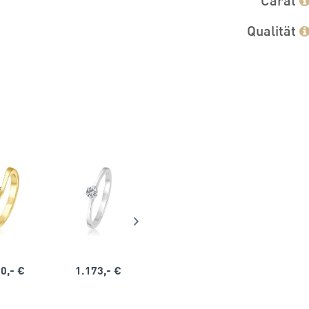
Qualität
0,- €
1.173,- €
1.164,- €
1.563,-