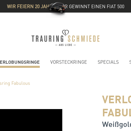
WIR FEIERN 20 JAHRE
& IHR GEWINNT EINEN FIAT 500
ERLOBUNGSRINGE
VORSTECKRINGE
SPECIALS
sring Fabulous
VERL
FABU
Weißgold