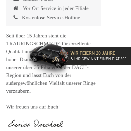
Vor Ort Service in jeder Filiale
Kostenlose Service-Hotline
Seit über 15 Jahren steht die
TRAURINGSCHMIEDE für exzellente
Qualität und hochwertige Beratung mit
WIR FEIERN 20 JAHRE
& IHR GEWINNT EINEN FIAT 500
hoher Diamantkompetenz. Besucht eine
unserer über 35 Filialen in der DACH-
Region und lasst Euch von der
außergewöhnlichen Vielfalt unserer Ringe
verzaubern.
Wir freuen uns auf Euch!