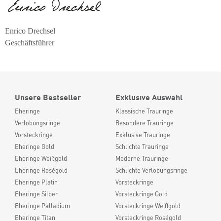
Enrico Drechsel
Geschäftsführer
Unsere Bestseller
Exklusive Auswahl
Eheringe
Klassische Trauringe
Verlobungsringe
Besondere Trauringe
Vorsteckringe
Exklusive Trauringe
Eheringe Gold
Schlichte Trauringe
Eheringe Weißgold
Moderne Trauringe
Eheringe Roségold
Schlichte Verlobungsringe
Eheringe Platin
Vorsteckringe
Eheringe Silber
Vorsteckringe Gold
Eheringe Palladium
Vorsteckringe Weißgold
Eheringe Titan
Vorsteckringe Roségold