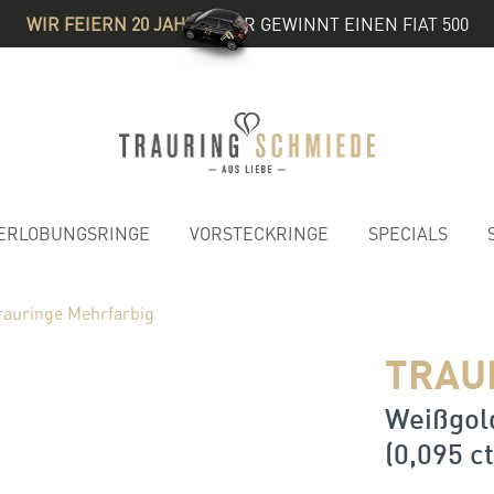
WIR FEIERN 20 JAHRE
& IHR GEWINNT EINEN FIAT 500
ERLOBUNGSRINGE
VORSTECKRINGE
SPECIALS
rauringe Mehrfarbig
TRAU
Weißgold
(0,095 ct