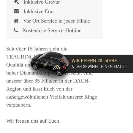
Inklusive Gravur
Inklusive Etui
Vor Ort Service in jeder Filiale
Kostenlose Service-Hotline
Seit über 15 Jahren steht die
TRAURINGSCHMIEDE für exzellente
WIR FEIERN 20 JAHRE
Qualität und hochwertige Beratung mit
& IHR GEWINNT EINEN FIAT 500
hoher Diamantkompetenz. Besucht eine
unserer über 35 Filialen in der DACH-
Region und lasst Euch von der
außergewöhnlichen Vielfalt unserer Ringe
verzaubern.
Wir freuen uns auf Euch!