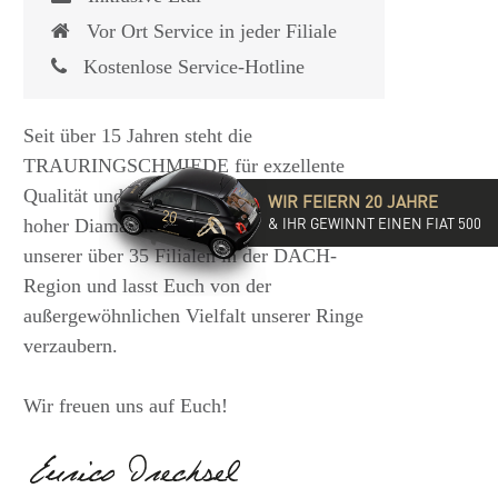
Vor Ort Service in jeder Filiale
Kostenlose Service-Hotline
Seit über 15 Jahren steht die
TRAURINGSCHMIEDE für exzellente
Qualität und hochwertige Beratung mit
WIR FEIERN 20 JAHRE
& IHR GEWINNT EINEN FIAT 500
hoher Diamantkompetenz. Besucht eine
unserer über 35 Filialen in der DACH-
Region und lasst Euch von der
außergewöhnlichen Vielfalt unserer Ringe
verzaubern.
Wir freuen uns auf Euch!