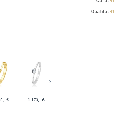
Qualität
0,- €
1.173,- €
1.164,- €
1.563,-