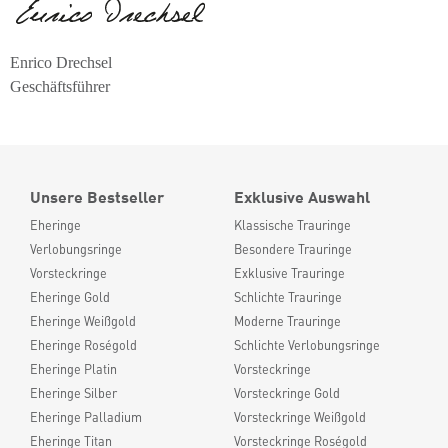
Enrico Drechsel
Geschäftsführer
Unsere Bestseller
Exklusive Auswahl
Eheringe
Klassische Trauringe
Verlobungsringe
Besondere Trauringe
Vorsteckringe
Exklusive Trauringe
Eheringe Gold
Schlichte Trauringe
Eheringe Weißgold
Moderne Trauringe
Eheringe Roségold
Schlichte Verlobungsringe
Eheringe Platin
Vorsteckringe
Eheringe Silber
Vorsteckringe Gold
Eheringe Palladium
Vorsteckringe Weißgold
Eheringe Titan
Vorsteckringe Roségold