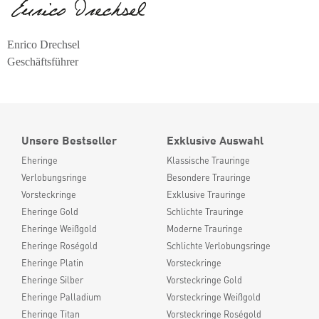
Enrico Drechsel
Geschäftsführer
Unsere Bestseller
Exklusive Auswahl
Eheringe
Klassische Trauringe
Verlobungsringe
Besondere Trauringe
Vorsteckringe
Exklusive Trauringe
Eheringe Gold
Schlichte Trauringe
Eheringe Weißgold
Moderne Trauringe
Eheringe Roségold
Schlichte Verlobungsringe
Eheringe Platin
Vorsteckringe
Eheringe Silber
Vorsteckringe Gold
Eheringe Palladium
Vorsteckringe Weißgold
Eheringe Titan
Vorsteckringe Roségold