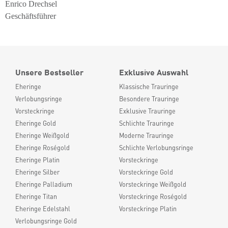
Enrico Drechsel
Geschäftsführer
Unsere Bestseller
Exklusive Auswahl
Eheringe
Klassische Trauringe
Verlobungsringe
Besondere Trauringe
Vorsteckringe
Exklusive Trauringe
Eheringe Gold
Schlichte Trauringe
Eheringe Weißgold
Moderne Trauringe
Eheringe Roségold
Schlichte Verlobungsringe
Eheringe Platin
Vorsteckringe
Eheringe Silber
Vorsteckringe Gold
Eheringe Palladium
Vorsteckringe Weißgold
Eheringe Titan
Vorsteckringe Roségold
Eheringe Edelstahl
Vorsteckringe Platin
Verlobungsringe Gold