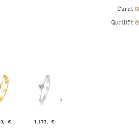
Carat
Qualität
0,- €
1.173,- €
1.164,- €
1.563,-