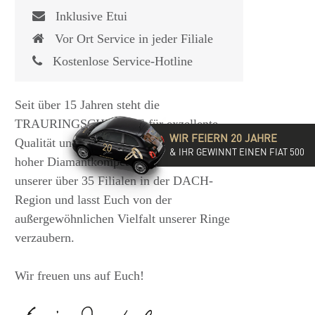
Inklusive Etui
Vor Ort Service in jeder Filiale
Kostenlose Service-Hotline
Seit über 15 Jahren steht die
TRAURINGSCHMIEDE für exzellente
WIR FEIERN 20 JAHRE
Qualität und hochwertige Beratung mit
& IHR GEWINNT EINEN FIAT 500
hoher Diamantkompetenz. Besucht eine
unserer über 35 Filialen in der DACH-
Region und lasst Euch von der
außergewöhnlichen Vielfalt unserer Ringe
verzaubern.
Wir freuen uns auf Euch!