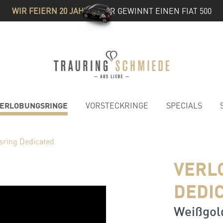
WIR FEIERN 20 JAHRE
& IHR GEWINNT EINEN FIAT 500
ERLOBUNGSRINGE
VORSTECKRINGE
SPECIALS
sring Dedicated
VERL
DEDI
Weißgold