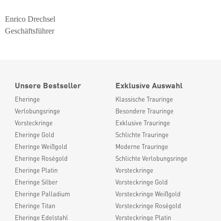
Enrico Drechsel
Geschäftsführer
Unsere Bestseller
Exklusive Auswahl
Eheringe
Klassische Trauringe
Verlobungsringe
Besondere Trauringe
Vorsteckringe
Exklusive Trauringe
Eheringe Gold
Schlichte Trauringe
Eheringe Weißgold
Moderne Trauringe
Eheringe Roségold
Schlichte Verlobungsringe
Eheringe Platin
Vorsteckringe
Eheringe Silber
Vorsteckringe Gold
Eheringe Palladium
Vorsteckringe Weißgold
Eheringe Titan
Vorsteckringe Roségold
Eheringe Edelstahl
Vorsteckringe Platin