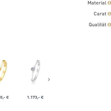
Material
Carat
Qualität
0,- €
1.173,- €
1.164,- €
1.563,-