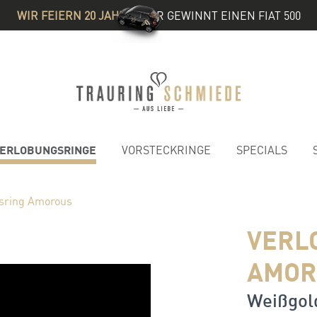
WIR FEIERN 20 JAHRE
& IHR GEWINNT EINEN FIAT 500
ERLOBUNGSRINGE
VORSTECKRINGE
SPECIALS
sring Amorous
VERL
AMOR
Weißgold 