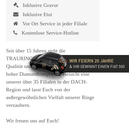
Inklusive Gravur
Inklusive Etui
Vor Ort Service in jeder Filiale
Kostenlose Service-Hotline
Seit über 15 Jahren steht die
TRAURINGSCHMIEDE für exzellente
WIR FEIERN 20 JAHRE
Qualität und hochwertige Beratung mit
& IHR GEWINNT EINEN FIAT 500
hoher Diamantkompetenz. Besucht eine
unserer über 35 Filialen in der DACH-
Region und lasst Euch von der
außergewöhnlichen Vielfalt unserer Ringe
verzaubern.
Wir freuen uns auf Euch!