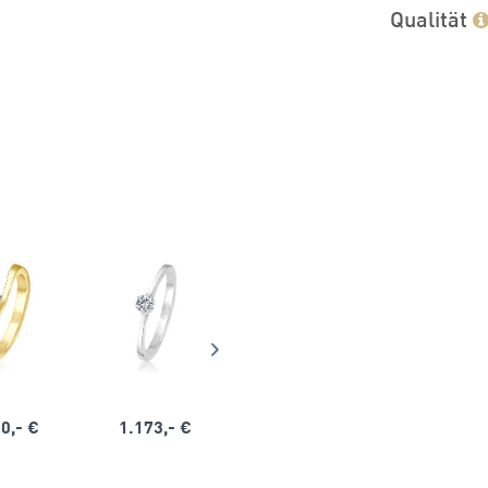
Qualität
0,- €
1.173,- €
1.164,- €
1.563,-