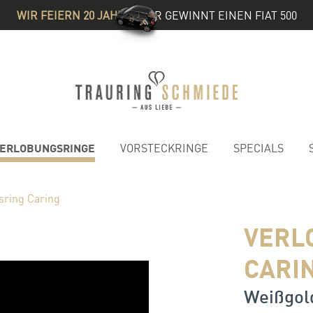
WIR FEIERN 20 JAHRE
& IHR GEWINNT EINEN FIAT 500
ERLOBUNGSRINGE
VORSTECKRINGE
SPECIALS
sring Caring
VERL
CARI
Weißgold 