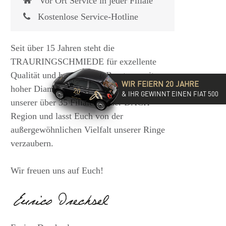
Vor Ort Service in jeder Filiale
Kostenlose Service-Hotline
Seit über 15 Jahren steht die
TRAURINGSCHMIEDE für exzellente
Qualität und hochwertige Beratung mit
WIR FEIERN 20 JAHRE
hoher Diamantkompetenz. Besucht eine
& IHR GEWINNT EINEN FIAT 500
unserer über 35 Filialen in der DACH-
Region und lasst Euch von der
außergewöhnlichen Vielfalt unserer Ringe
verzaubern.
Wir freuen uns auf Euch!