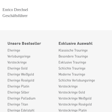
Enrico Drechsel
Geschäftsführer
Unsere Bestseller
Exklusive Auswahl
Eheringe
Klassische Trauringe
Verlobungsringe
Besondere Trauringe
Vorsteckringe
Exklusive Trauringe
Eheringe Gold
Schlichte Trauringe
Eheringe Weißgold
Moderne Trauringe
Eheringe Roségold
Schlichte Verlobungsringe
Eheringe Platin
Vorsteckringe
Eheringe Silber
Vorsteckringe Gold
Eheringe Palladium
Vorsteckringe Weißgold
Eheringe Titan
Vorsteckringe Roségold
Eheringe Edelstahl
Vorsteckringe Platin