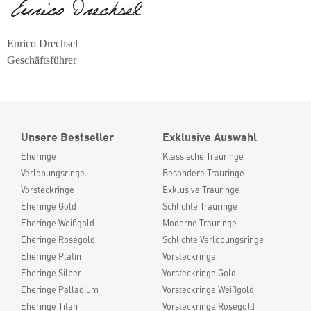
Enrico Drechsel
Geschäftsführer
Unsere Bestseller
Exklusive Auswahl
Eheringe
Klassische Trauringe
Verlobungsringe
Besondere Trauringe
Vorsteckringe
Exklusive Trauringe
Eheringe Gold
Schlichte Trauringe
Eheringe Weißgold
Moderne Trauringe
Eheringe Roségold
Schlichte Verlobungsringe
Eheringe Platin
Vorsteckringe
Eheringe Silber
Vorsteckringe Gold
Eheringe Palladium
Vorsteckringe Weißgold
Eheringe Titan
Vorsteckringe Roségold