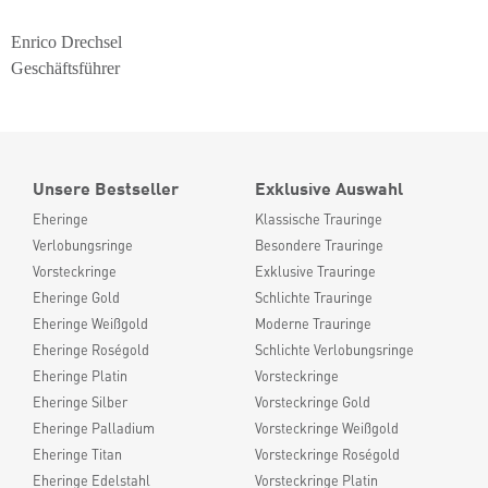
Enrico Drechsel
Geschäftsführer
Unsere Bestseller
Exklusive Auswahl
Eheringe
Klassische Trauringe
Verlobungsringe
Besondere Trauringe
Vorsteckringe
Exklusive Trauringe
Eheringe Gold
Schlichte Trauringe
Eheringe Weißgold
Moderne Trauringe
Eheringe Roségold
Schlichte Verlobungsringe
Eheringe Platin
Vorsteckringe
Eheringe Silber
Vorsteckringe Gold
Eheringe Palladium
Vorsteckringe Weißgold
Eheringe Titan
Vorsteckringe Roségold
Eheringe Edelstahl
Vorsteckringe Platin